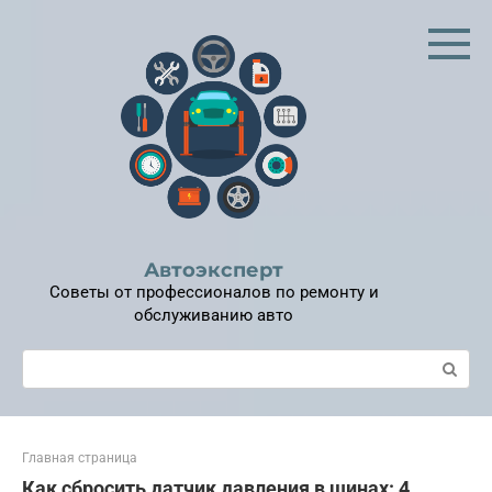
Перейти
к
контенту
Автоэксперт
Советы от профессионалов по ремонту и
обслуживанию авто
Поиск:
Главная страница
Как сбросить датчик давления в шинах: 4