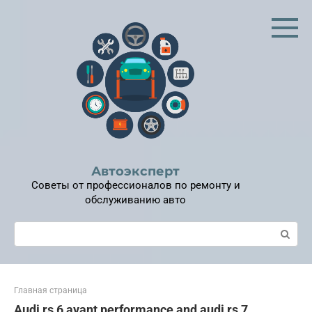
Перейти
к
контенту
Автоэксперт
Советы от профессионалов по ремонту и
обслуживанию авто
Поиск:
Главная страница
Audi rs 6 avant performance and audi rs 7