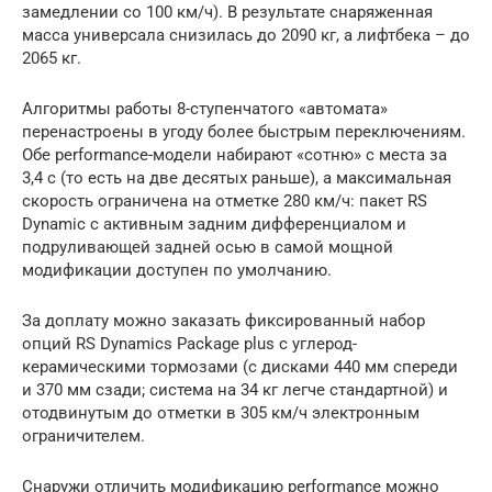
замедлении со 100 км/ч). В результате снаряженная
масса универсала снизилась до 2090 кг, а лифтбека – до
2065 кг.
Алгоритмы работы 8-ступенчатого «автомата»
перенастроены в угоду более быстрым переключениям.
Обе performance-модели набирают «сотню» с места за
3,4 с (то есть на две десятых раньше), а максимальная
скорость ограничена на отметке 280 км/ч: пакет RS
Dynamic с активным задним дифференциалом и
подруливающей задней осью в самой мощной
модификации доступен по умолчанию.
За доплату можно заказать фиксированный набор
опций RS Dynamics Package plus с углерод-
керамическими тормозами (с дисками 440 мм спереди
и 370 мм сзади; система на 34 кг легче стандартной) и
отодвинутым до отметки в 305 км/ч электронным
ограничителем.
Снаружи отличить модификацию performance можно