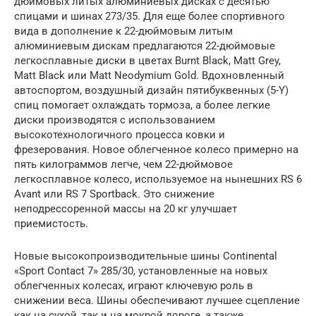
дюймовых литых алюминиевых дисках с десятью
спицами и шинах 273/35. Для еще более спортивного
вида в дополнение к 22-дюймовым литым
алюминиевым дискам предлагаются 22-дюймовые
легкосплавные диски в цветах Burnt Black, Matt Grey,
Matt Black или Matt Neodymium Gold. Вдохновленный
автоспортом, воздушный дизайн пятибуквенных (5-Y)
спиц помогает охлаждать тормоза, а более легкие
диски производятся с использованием
высокотехнологичного процесса ковки и
фрезерования. Новое облегченное колесо примерно на
пять килограммов легче, чем 22-дюймовое
легкосплавное колесо, используемое на нынешних RS 6
Avant или RS 7 Sportback. Это снижение
неподрессоренной массы на 20 кг улучшает
приемистость.
Новые высокопроизводительные шины Continental
«Sport Contact 7» 285/30, установленные на новых
облегченных колесах, играют ключевую роль в
снижении веса. Шины обеспечивают лучшее сцепление
как на сухой, так и на мокрой дороге, а также