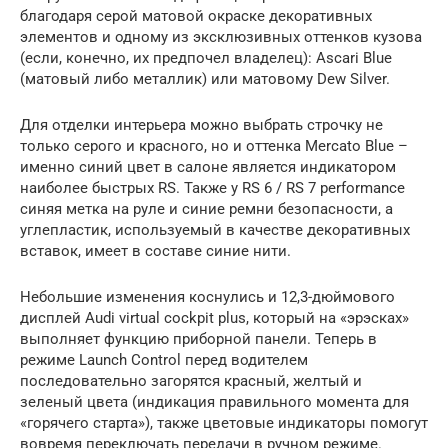
благодаря серой матовой окраске декоративных
элементов и одному из эксклюзивных оттенков кузова
(если, конечно, их предпочел владелец): Ascari Blue
(матовый либо металлик) или матовому Dew Silver.
Для отделки интерьера можно выбрать строчку не
только серого и красного, но и оттенка Mercato Blue –
именно синий цвет в салоне является индикатором
наиболее быстрых RS. Также у RS 6 / RS 7 performance
синяя метка на руле и синие ремни безопасности, а
углепластик, используемый в качестве декоративных
вставок, имеет в составе синие нити.
Небольшие изменения коснулись и 12,3-дюймового
дисплей Audi virtual cockpit plus, который на «эрэсках»
выполняет функцию приборной панели. Теперь в
режиме Launch Control перед водителем
последовательно загорятся красный, желтый и
зеленый цвета (индикация правильного момента для
«горячего старта»), также цветовые индикаторы помогут
вовремя переключать передачи в ручном режиме.